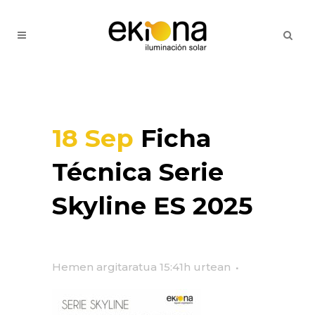
18 Sep
Ficha
Técnica Serie
Skyline ES 2025
Hemen argitaratua 15:41h
urtean