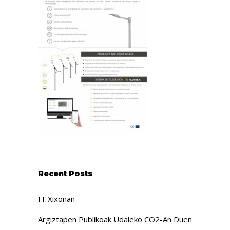
Recent Posts
IT Xixonan
Argiztapen Publikoak Udaleko CO2-An Duen