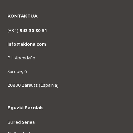
KONTAKTUA
(+34)
943 30 80 51
info@ekiona.com
P.I. Abendaño
Sarobe, 6
20800 Zarautz (Espainia)
Eguzki Farolak
Buried Seriea