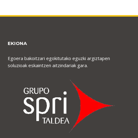
EKIONA
Egoera bakoitzari egokitutako eguzki argiztapen
soluzioak eskaintzen aitzindariak gara.