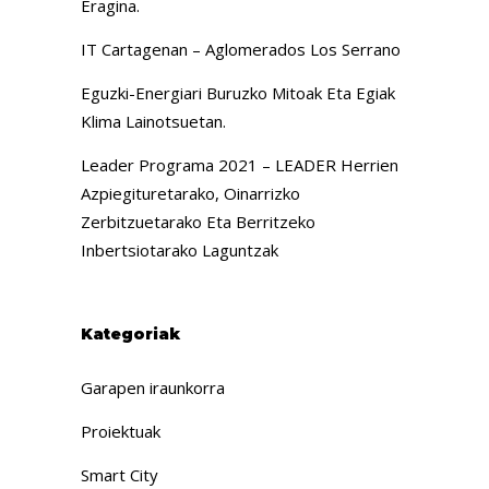
Eragina.
IT Cartagenan – Aglomerados Los Serrano
Eguzki-Energiari Buruzko Mitoak Eta Egiak
Klima Lainotsuetan.
Leader Programa 2021 – LEADER Herrien
Azpiegituretarako, Oinarrizko
Zerbitzuetarako Eta Berritzeko
Inbertsiotarako Laguntzak
Kategoriak
Garapen iraunkorra
Proiektuak
Smart City