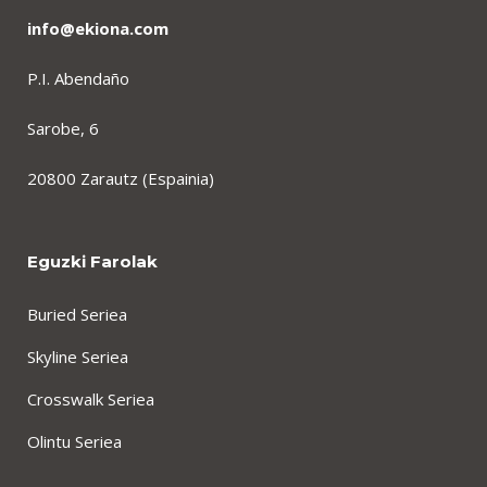
info@ekiona.com
P.I. Abendaño
Sarobe, 6
20800 Zarautz (Espainia)
Eguzki Farolak
Buried Seriea
Skyline Seriea
Crosswalk Seriea
Olintu Seriea