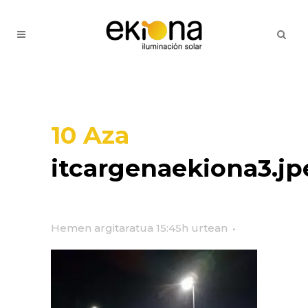
10 Aza
itcargenaekiona3.jp
Hemen argitaratua 15:45h
urtean