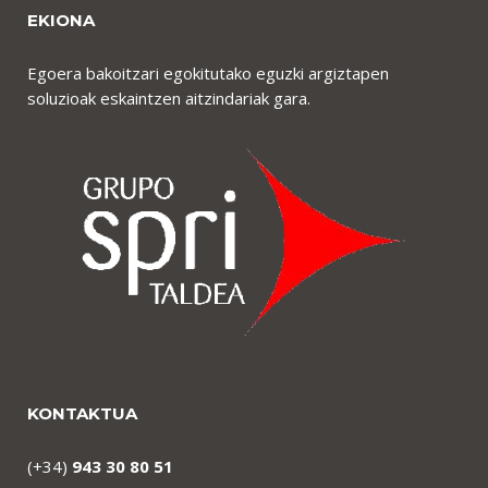
EKIONA
Egoera bakoitzari egokitutako eguzki argiztapen
soluzioak eskaintzen aitzindariak gara.
KONTAKTUA
(+34)
943 30 80 51