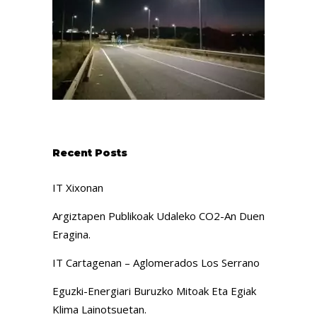
Recent Posts
IT Xixonan
Argiztapen Publikoak Udaleko CO2-An Duen
Eragina.
IT Cartagenan – Aglomerados Los Serrano
Eguzki-Energiari Buruzko Mitoak Eta Egiak
Klima Lainotsuetan.