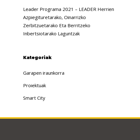
Leader Programa 2021 – LEADER Herrien
Azpiegituretarako, Oinarrizko
Zerbitzuetarako Eta Berritzeko
Inbertsiotarako Laguntzak
Kategoriak
Garapen iraunkorra
Proiektuak
Smart City