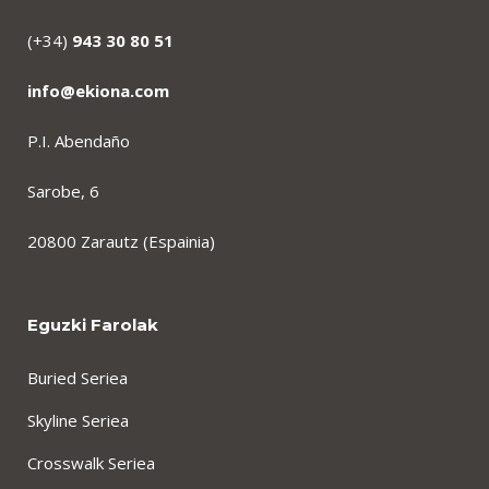
(+34)
943 30 80 51
info@ekiona.com
P.I. Abendaño
Sarobe, 6
20800 Zarautz (Espainia)
Eguzki Farolak
Buried Seriea
Skyline Seriea
Crosswalk Seriea