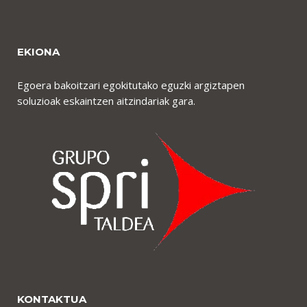
EKIONA
Egoera bakoitzari egokitutako eguzki argiztapen
soluzioak eskaintzen aitzindariak gara.
KONTAKTUA