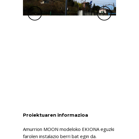
Proiektuaren informazioa
Amurrion MOON modeloko EKIONA eguzki
farolen instalazio berri bat egin da.