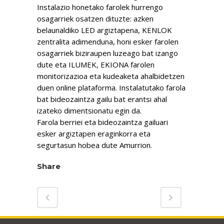
Instalazio honetako farolek hurrengo
osagarriek osatzen dituzte: azken
belaunaldiko LED argiztapena, KENLOK
zentralita adimenduna, honi esker farolen
osagarriek biziraupen luzeago bat izango
dute eta ILUMEK, EKIONA farolen
monitorizazioa eta kudeaketa ahalbidetzen
duen online plataforma. Instalatutako farola
bat bideozaintza gailu bat erantsi ahal
izateko dimentsionatu egin da.
Farola berriei eta bideozaintza gailuari
esker argiztapen eraginkorra eta
segurtasun hobea dute Amurrion.
Share