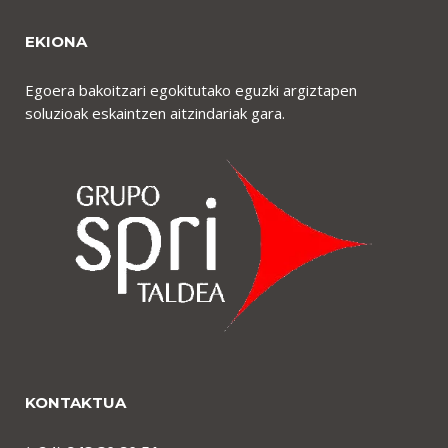
EKIONA
Egoera bakoitzari egokitutako eguzki argiztapen
soluzioak eskaintzen aitzindariak gara.
KONTAKTUA