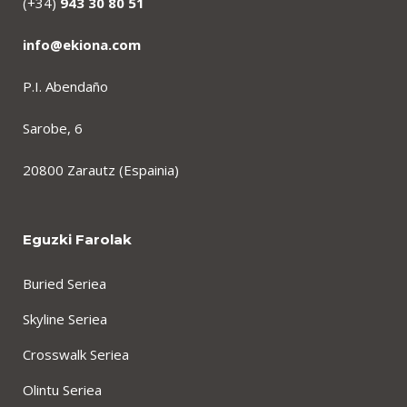
(+34)
943 30 80 51
info@ekiona.com
P.I. Abendaño
Sarobe, 6
20800 Zarautz (Espainia)
Eguzki Farolak
Buried Seriea
Skyline Seriea
Crosswalk Seriea
Olintu Seriea