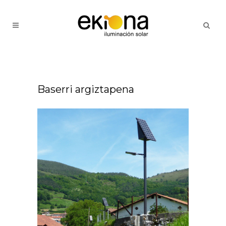
Baserri argiztapena