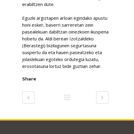
erabiltzen dute.
Eguzki argiztapen arloan egindako apustu
honi esker, baserri sarreretan zein
pasealekuan dabiltzan oinezkoen ikuspena
hobetu da. Aldi berean Izotzaldeko
(Berastegi) bizilagunen segurtasuna
suspertu da eta hauen paseatzeko eta
jolaslekuan egoteko ordutegia luzatu,
erosotasuna lortuz bide guztian zehar.
Share