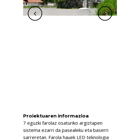
Proiektuaren informazioa
7 eguzki farolaz osaturiko argiztapen
sistema ezarri da pasealeku eta baserri
sarreretan. Farola hauek LED teknologia