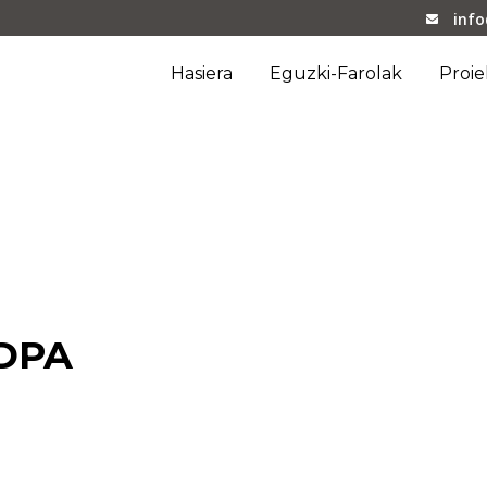
inf
Hasiera
Eguzki-Farolak
Proi
_DPA