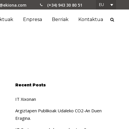
EU
o@ekiona.com
(+34) 943 30 80 51
ektuak
Enpresa
Berriak
Kontaktua
Recent Posts
IT Xixonan
Argiztapen Publikoak Udaleko CO2-An Duen
Eragina.