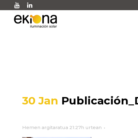
Publicación_DPA
30 Jan
Publicación
Hemen argitaratua 21:27h
urtean