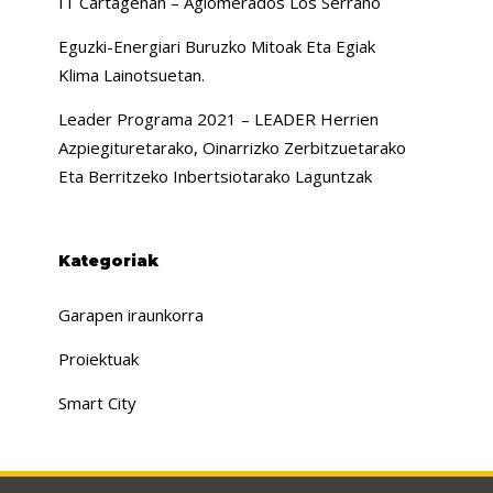
IT Cartagenan – Aglomerados Los Serrano
Eguzki-Energiari Buruzko Mitoak Eta Egiak
Klima Lainotsuetan.
Leader Programa 2021 – LEADER Herrien
Azpiegituretarako, Oinarrizko Zerbitzuetarako
Eta Berritzeko Inbertsiotarako Laguntzak
Kategoriak
Garapen iraunkorra
Proiektuak
Smart City