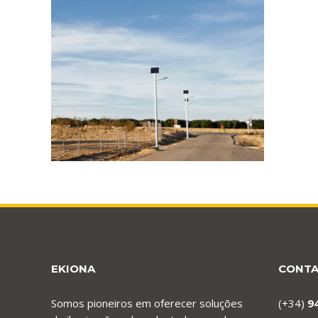
EKIONA
CONT
Somos pioneiros em oferecer soluções
(+34)
9