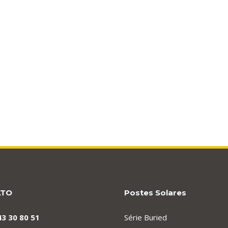
ATO
Postes Solares
43 30 80 51
Série Buried