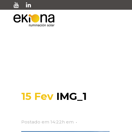
IMG_1
15 Fev
IMG_1
Postado em 14:22h
em