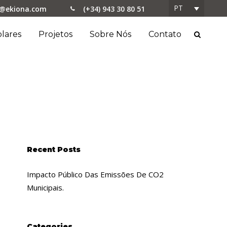
PT
o@ekiona.com
(+34) 943 30 80 51
lares
Projetos
Sobre Nós
Contato
Recent Posts
Impacto Público Das Emissões De CO2
Municipais.
Categories