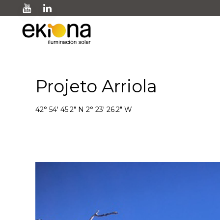
Projeto Arriola
42° 54' 45.2" N 2° 23' 26.2" W