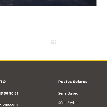
ATO
Postes Solares
43 30 80 51
Série Buried
Série Skyline
kiona.com