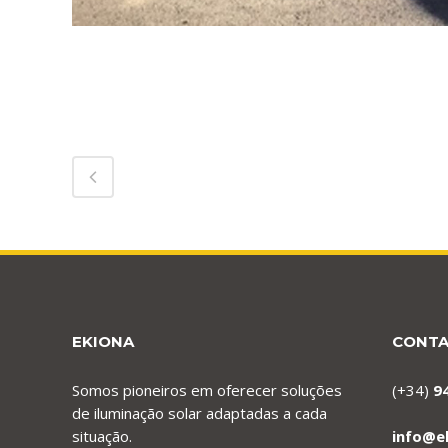
EKIONA
CONT
Somos pioneiros em oferecer soluções
(+34)
9
de iluminação solar adaptadas a cada
situação.
info@e