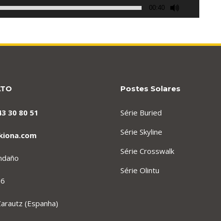
00:40
ATO
Postes Solares
43 30 80 51
Série Buried
Série Skyline
kiona.com
Série Crosswalk
endaño
Série Olintu
 6
arautz (Espanha)