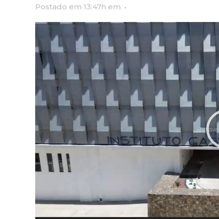
Postado em 13:47h
em
Reprodutor
de
vídeo