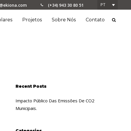
PT
o@ekiona.com
(+34) 943 30 80 51
lares
Projetos
Sobre Nós
Contato
 sv ar
Recent Posts
Impacto Público Das Emissões De CO2
Municipais.
Categories