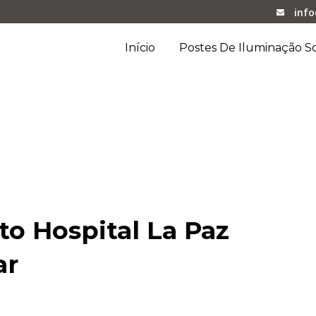
inf
Início
Postes De Iluminação So
tal La Paz 2024 EKIONA RV
o Hospital La Paz
ar