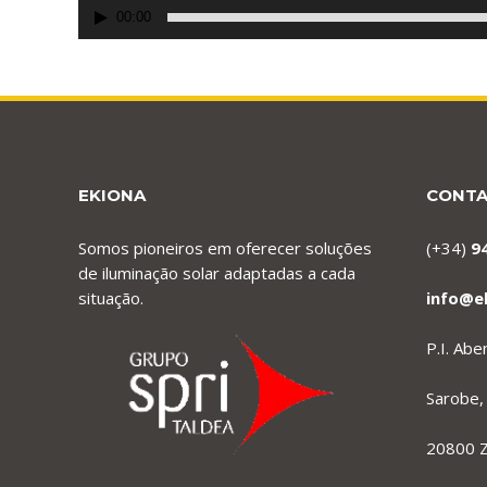
00:00
EKIONA
CONT
Somos pioneiros em oferecer soluções
(+34)
9
de iluminação solar adaptadas a cada
situação.
info@e
P.I. Ab
Sarobe,
20800 Z