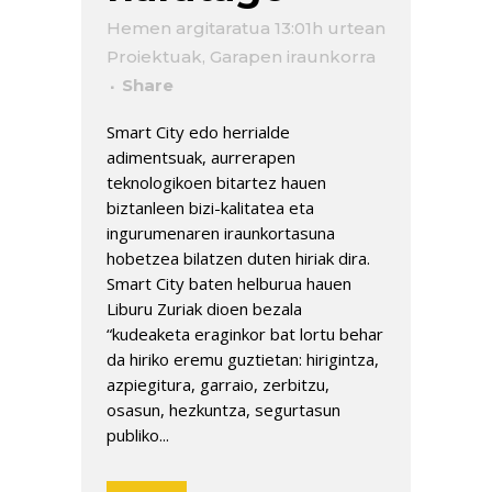
Hemen argitaratua 13:01h
urtean
Proiektuak
,
Garapen iraunkorra
Share
Smart City edo herrialde
adimentsuak, aurrerapen
teknologikoen bitartez hauen
biztanleen bizi-kalitatea eta
ingurumenaren iraunkortasuna
hobetzea bilatzen duten hiriak dira.
Smart City baten helburua hauen
Liburu Zuriak dioen bezala
“kudeaketa eraginkor bat lortu behar
da hiriko eremu guztietan: hirigintza,
azpiegitura, garraio, zerbitzu,
osasun, hezkuntza, segurtasun
publiko...