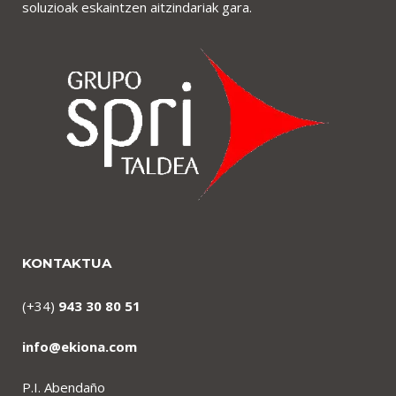
soluzioak eskaintzen aitzindariak gara.
KONTAKTUA
(+34)
943 30 80 51
info@ekiona.com
P.I. Abendaño