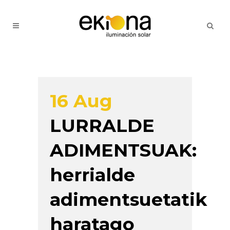
16 Aug
LURRALDE
ADIMENTSUAK:
herrialde
adimentsuetatik
haratago