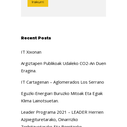
Irakurri
Recent Posts
IT Xixonan
Argiztapen Publikoak Udaleko CO2-An Duen
Eragina.
IT Cartagenan – Aglomerados Los Serrano
Eguzki-Energiari Buruzko Mitoak Eta Egiak
Klima Lainotsuetan.
Leader Programa 2021 – LEADER Herrien
Azpiegituretarako, Oinarrizko
Zerbitzuetarako Eta Berritzeko