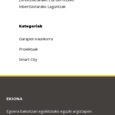
Inbertsiotarako Laguntzak
Kategoriak
Garapen iraunkorra
Proiektuak
Smart City
EKIONA
Egoera bakoitzari egokitutako eguzki argiztapen