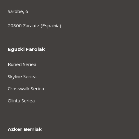
Sarobe, 6
20800 Zarautz (Espainia)
Eguzki Farolak
Buried Seriea
Skyline Seriea
Crosswalk Seriea
Olintu Seriea
Azker Berriak