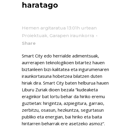
haratago
Hemen argitaratua 13:01h
urtean
Proiektuak
,
Garapen iraunkorra
Share
Smart City edo herrialde adimentsuak,
aurrerapen teknologikoen bitartez hauen
biztanleen bizi-kalitatea eta ingurumenaren
iraunkortasuna hobetzea bilatzen duten
hiriak dira. Smart City baten helburua hauen
Liburu Zuriak dioen bezala “kudeaketa
eraginkor bat lortu behar da hiriko eremu
guztietan: hirigintza, azpiegitura, garraio,
zerbitzu, osasun, hezkuntza, segurtasun
publiko eta energian, bai hiriko eta baita
hiritarren beharrak ere asetzeko asmoz“.