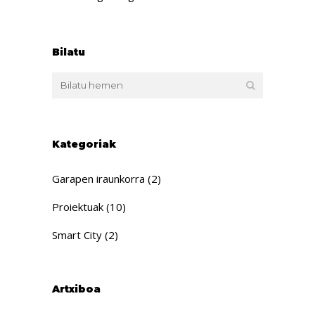
Bilatu
Kategoriak
Garapen iraunkorra
(2)
Proiektuak
(10)
Smart City
(2)
Artxiboa