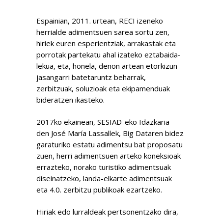
Espainian, 2011. urtean, RECI izeneko
herrialde adimentsuen sarea sortu zen,
hiriek euren esperientziak, arrakastak eta
porrotak partekatu ahal izateko eztabaida-
lekua, eta, honela, denon artean etorkizun
jasangarri batetaruntz beharrak,
zerbitzuak, soluzioak eta ekipamenduak
bideratzen ikasteko.
2017ko ekainean, SESIAD-eko Idazkaria
den José María Lassallek, Big Dataren bidez
garaturiko estatu adimentsu bat proposatu
zuen, herri adimentsuen arteko koneksioak
errazteko, norako turistiko adimentsuak
diseinatzeko, landa-elkarte adimentsuak
eta 4.0. zerbitzu publikoak ezartzeko.
Hiriak edo lurraldeak pertsonentzako dira,