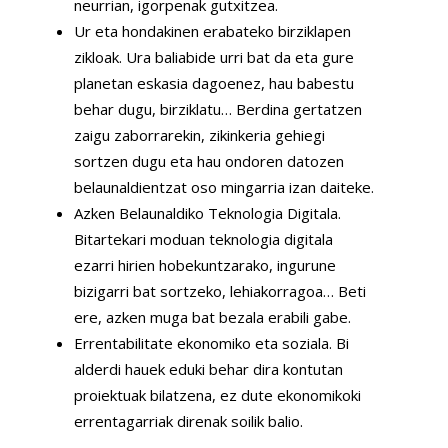
neurrian, igorpenak gutxitzea.
Ur eta hondakinen erabateko birziklapen
zikloak. Ura baliabide urri bat da eta gure
planetan eskasia dagoenez, hau babestu
behar dugu, birziklatu… Berdina gertatzen
zaigu zaborrarekin, zikinkeria gehiegi
sortzen dugu eta hau ondoren datozen
belaunaldientzat oso mingarria izan daiteke.
Azken Belaunaldiko Teknologia Digitala.
Bitartekari moduan teknologia digitala
ezarri hirien hobekuntzarako, ingurune
bizigarri bat sortzeko, lehiakorragoa… Beti
ere, azken muga bat bezala erabili gabe.
Errentabilitate ekonomiko eta soziala. Bi
alderdi hauek eduki behar dira kontutan
proiektuak bilatzena, ez dute ekonomikoki
errentagarriak direnak soilik balio.