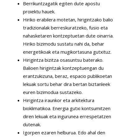
Berrikuntzagatik egiten dute apostu
proiektu hauek.
Hiriko erabilera motetan, hirigintzako balio
tradizionalak berreskuratzeko, fusio eta
nahasketaren kontzeptuetan dute oinarria.
Hiriko bizimodu sustatu nahi da, behar
energetikoak eta mugikortasuna gutxituz.
Hirigintza bizitza osasuntsu baterako.
Balioen hirigintzak kontzeptuengan du
erantzukizuna, beraz, espacio publikoetan
lekuak sortu behar dira bertan biztanleek
euren bizimodua sustazeko.
Hirigintza iraunkor eta arkitektura
bioklimatikoa. Energia gutxi kontsumitzen
diren lekuak eta ingurunea errespetatzen
dutenak.
Igorpen ezaren helburua. Edo ahal den