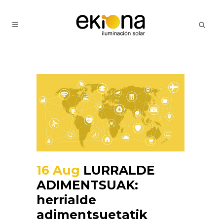
16 Aug
LURRALDE
ADIMENTSUAK:
herrialde
adimentsuetatik