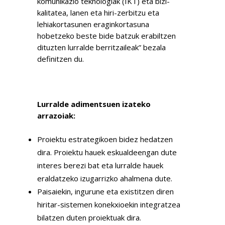
komunikazio teknologiak (IKT) eta bizi-
kalitatea, lanen eta hiri-zerbitzu eta
lehiakortasunen eraginkortasuna
hobetzeko beste bide batzuk erabiltzen
dituzten lurralde berritzaileak” bezala
definitzen du.
Lurralde adimentsuen izateko
arrazoiak:
Proiektu estrategikoen bidez hedatzen
dira. Proiektu hauek eskualdeengan dute
interes berezi bat eta lurralde hauek
eraldatzeko izugarrizko ahalmena dute.
Paisaiekin, ingurune eta existitzen diren
hiritar-sistemen konekxioekin integratzea
bilatzen duten proiektuak dira.