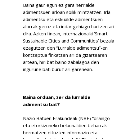
Baina gaur egun ez gara herrialde
adimentsuen arloan soilik mintzatzen. Irla
adimentsu eta eskualde adimentsuen
alorrak geroz eta indar gehiago hartzen ari
dira. Azken finean, internazionalki ‘Smart
Sustainable Cities and Communities’ bezala
ezagutzen den “Lurralde adimentsu”-en
kontzeptua finkatzen ari da gizartearen
artean, hiri bat baino zabalagoa den
ingurune bati buruz ari garenean.
Baina orduan, zer da lurralde
adimentsu bat?
Nazio Batuen Erakundeak (NBE) “oraingo
eta etorkizuneko belaunaldien beharrak
bermatzen dituzten informazio eta