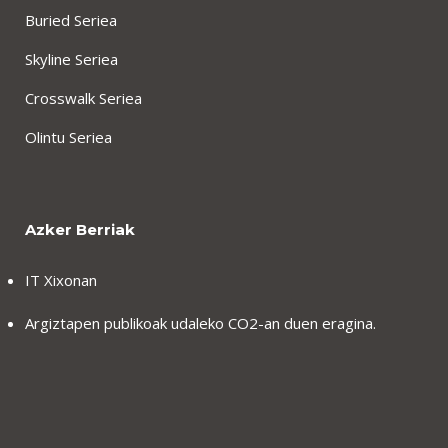
Buried Seriea
Skyline Seriea
Crosswalk Seriea
Olintu Seriea
Azker Berriak
IT Xixonan
Argiztapen publikoak udaleko CO2-an duen eragina.