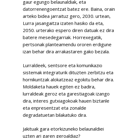
gaur egungo belaunaldiak, eta
datorrenengoentzat batez ere. Baina, orain
arteko bidea jarraituz gero, 2030. urtean,
Lurra jasangaitza izaten hasiko da eta,
2050. urterako espero diren datuak ez dira
batere mesedegarriak. Horrexegatik,
pertsonak planteamendu ororen erdigune
izan behar dira arrakastaren gako bezala.
Lurraldeek, sentsore eta komunikazio
sistemak integraturik dituzten zerbitzu eta
hornikuntzak alokatzeaz egokitu behar dira.
Moldaketa hauek egiten ez badira,
lurraldeak geroz eta garestiagoak izango
dira, interes gutxiagokoak hauen biztanle
eta enpresentzat eta zonalde
degradatuetan bilakatuko dira.
Jakituak gara etorkizuneko belaunaldiei
uzten ari garen geroaldiaz?