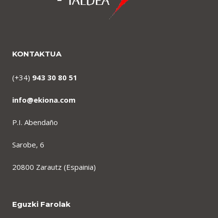
KONTAKTUA
(+34)
943 30 80 51
info@ekiona.com
P.I. Abendaño
Sarobe, 6
20800 Zarautz (Espainia)
Eguzki Farolak