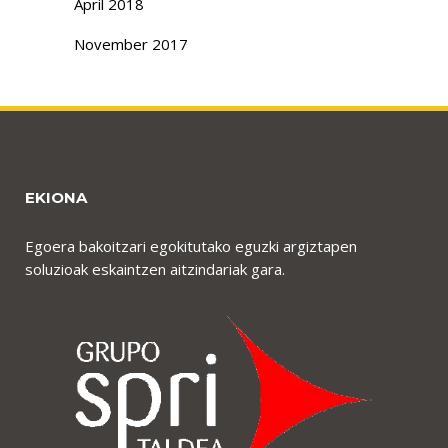
April 2018
November 2017
EKIONA
Egoera bakoitzari egokitutako eguzki argiztapen
soluzioak eskaintzen aitzindariak gara.