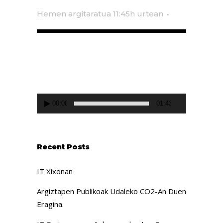
Hemen argitaratua 11:45h
urtean
Video
Player
00:00
01:43
Recent Posts
IT Xixonan
Argiztapen Publikoak Udaleko CO2-An Duen
Eragina.