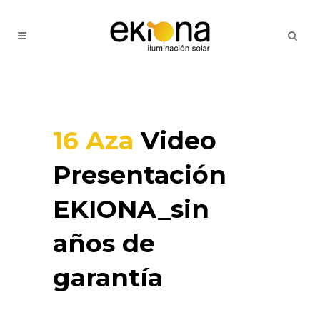
16 Aza
Video
Presentación
EKIONA_sin
años de
garantía