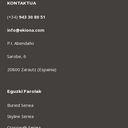
KONTAKTUA
(+34)
943 30 80 51
info@ekiona.com
P.I. Abendaño
Sarobe, 6
20800 Zarautz (Espainia)
Eguzki Farolak
Buried Seriea
Skyline Seriea
Crosswalk Seriea