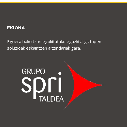
EKIONA
Egoera bakoitzari egokitutako eguzki argiztapen
soluzioak eskaintzen aitzindariak gara.