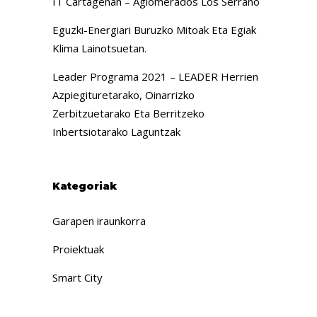
IT Cartagenan – Aglomerados Los Serrano
Eguzki-Energiari Buruzko Mitoak Eta Egiak
Klima Lainotsuetan.
Leader Programa 2021 – LEADER Herrien
Azpiegituretarako, Oinarrizko
Zerbitzuetarako Eta Berritzeko
Inbertsiotarako Laguntzak
Kategoriak
Garapen iraunkorra
Proiektuak
Smart City