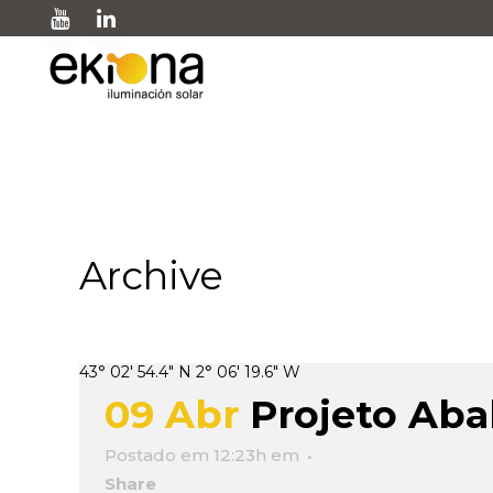
Archive
43° 02' 54.4" N 2° 06' 19.6" W
09 Abr
Projeto Aba
Postado em 12:23h
em
Share