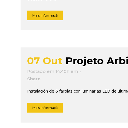
Mais Informaçã
07 Out
Projeto Arb
Postado em 14:40h
em
Share
Instalación de 6 farolas con luminarias LED de últi
Mais Informaçã