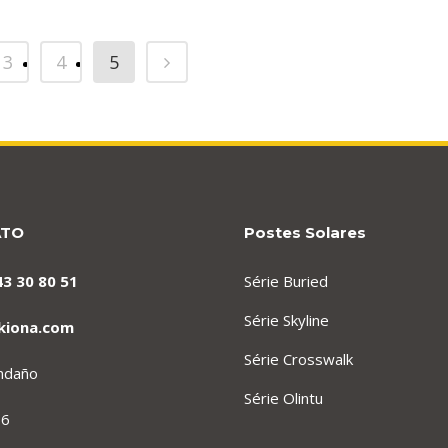
3
4
5
ATO
Postes Solares
43 30 80 51
Série Buried
Série Skyline
kiona.com
Série Crosswalk
endaño
Série Olintu
 6