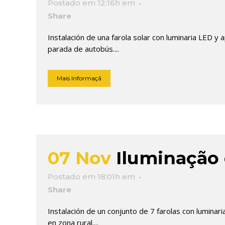
Postado em 12:16h
em
Share
Instalación de una farola solar con luminaria LED y a
parada de autobús....
Mais Informaçã
07 Nov
Iluminação
Postado em 18:01h
em
Share
Instalación de un conjunto de 7 farolas con luminar
en zona rural....