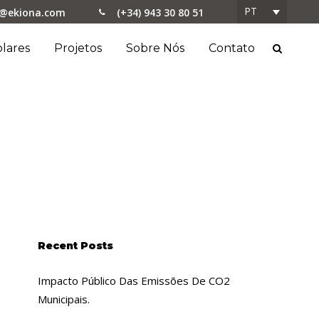
PT
o@ekiona.com
(+34) 943 30 80 51
lares
Projetos
Sobre Nós
Contato
Recent Posts
Impacto Público Das Emissões De CO2
Municipais.