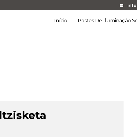
inf
Início
Postes De Iluminação So
ltzisketa