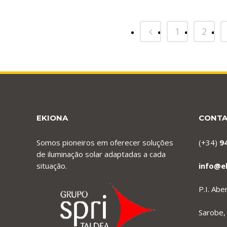
1
2
EKIONA
CONT
Somos pioneiros em oferecer soluções
(+34)
9
de iluminação solar adaptadas a cada
situação.
info@e
P.I. Ab
Sarobe,