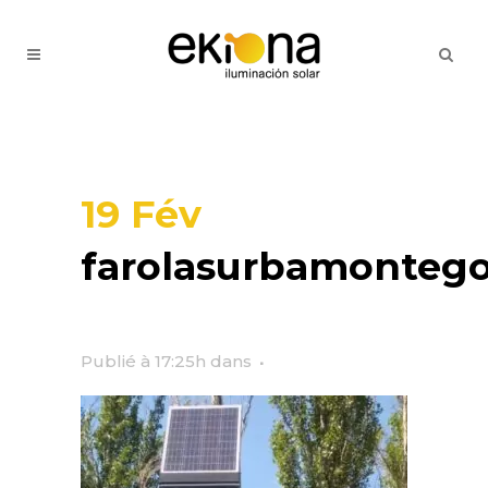
19 Fév
farolasurbamontego
Publié à 17:25h
dans