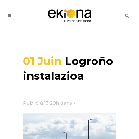
01 Juin
Logroño
instalazioa
Publié à 13:29h
dans