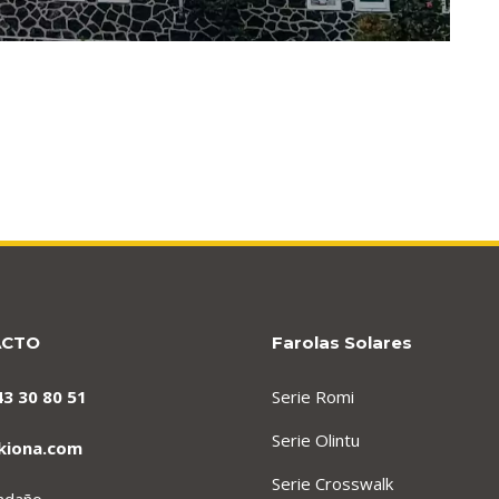
ACTO
Farolas Solares
43 30 80 51
Serie Romi
Serie Olintu
kiona.com
Serie Crosswalk
endaño