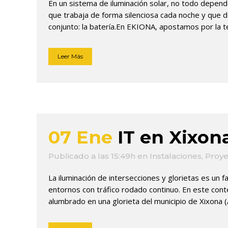
En un sistema de iluminación solar, no todo depend
que trabaja de forma silenciosa cada noche y que det
conjunto: la batería.En EKIONA, apostamos por la te
Leer Más
07 Ene
IT en Xixon
Publicado a las 15:49h
en
Instalaciones
,
Proye
La iluminación de intersecciones y glorietas es un f
entornos con tráfico rodado continuo. En este conte
alumbrado en una glorieta del municipio de Xixona (Al