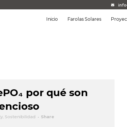
inf
Inicio
Farolas Solares
Proyec
FePO₄ por qué son
lencioso
ty
,
Sostenibilidad
Share