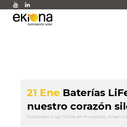
enero 2026
21 Ene
Baterías Li
nuestro corazón si
Publicado a las 17:20h
en
Proyectos
,
Smart Ci