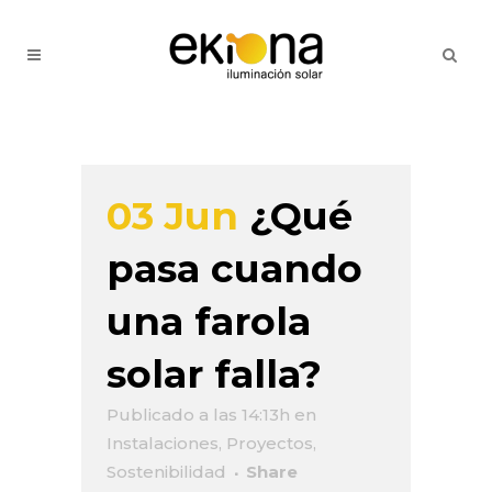
03 Jun
¿Qué
pasa cuando
una farola
solar falla?
Publicado a las 14:13h
en
Instalaciones
,
Proyectos
,
Sostenibilidad
Share