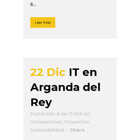
8...
Leer Más
22 Dic
IT en
Arganda del
Rey
Publicado a las 11:42h
en
Instalaciones
,
Proyectos
,
Sostenibilidad
Share