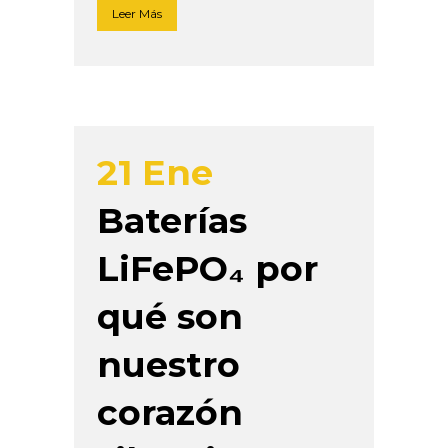
Leer Más
21 Ene
Baterías
LiFePO₄ por
qué son
nuestro
corazón