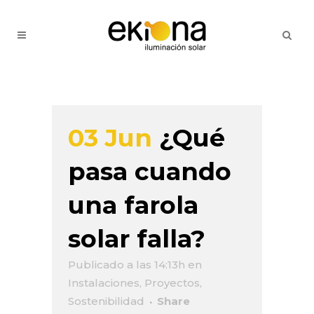
03 Jun
¿Qué
pasa cuando
una farola
solar falla?
Publicado a las 14:13h
en
Instalaciones
,
Proyectos
,
Sostenibilidad
Share