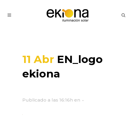
11 Abr
EN_logo
ekiona
Publicado a las 16:16h
en