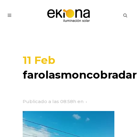
11 Feb
farolasmoncobradar
Publicado a las 08:58h
en