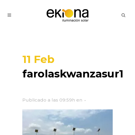
11 Feb
farolaskwanzasur1
Publicado a las 09:59h
en