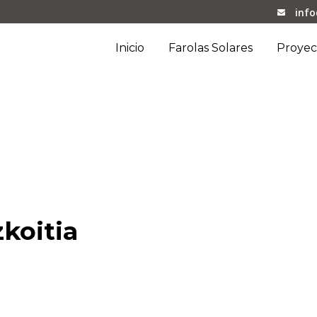
inf
Inicio
Farolas Solares
Proyec
koitia