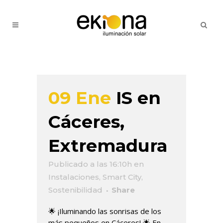
09 Ene
IS en
Cáceres,
Extremadura
Publicado a las 16:10h
en
Instalaciones
,
Smart City
,
Sostenibilidad
Share
🌟 ¡Iluminando las sonrisas de los
más pequeños en Cáceres! 🌟 En