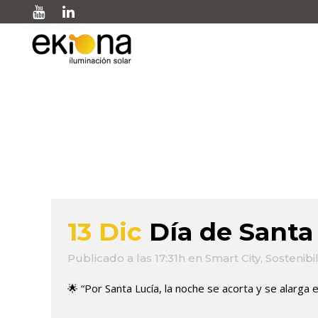
corona de velas Tag
13 Dic
Día de Santa
Publicado a las 17:31h
en
Smart City
,
Sostenibi
🌟 “Por Santa Lucía, la noche se acorta y se alarga el 