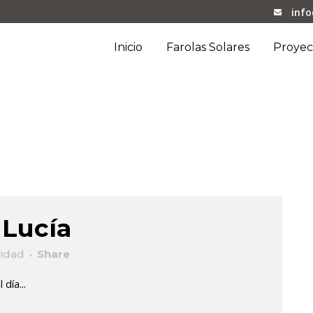
inf
Inicio
Farolas Solares
Proyec
 Lucía
lidad
Share
día...