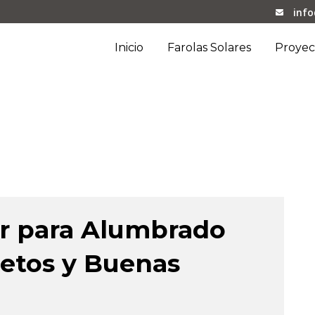
inf
Inicio
Farolas Solares
Proyec
taica Tag
ar para Alumbrado
Retos y Buenas