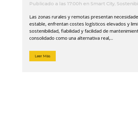
Publicado a las 17:00h
en
Smart City
,
Sostenib
Las zonas rurales y remotas presentan necesidades
estable, enfrentan costes logísticos elevados y lim
sostenibilidad, fiabilidad y facilidad de mantenimien
consolidado como una alternativa real,...
Leer Más