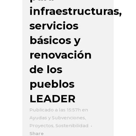
infraestructuras,
servicios
básicos y
renovación
de los
pueblos
LEADER
Publicado a las 15:57h
en
Ayudas y Subvenciones
,
Proyectos
,
Sostenibilidad
Share