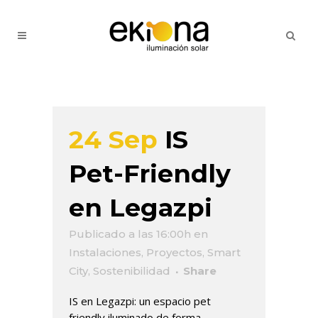
24 Sep
IS
Pet-Friendly
en Legazpi
Publicado a las 16:00h
en
Instalaciones
,
Proyectos
,
Smart
City
,
Sostenibilidad
Share
IS en Legazpi: un espacio pet
friendly iluminado de forma