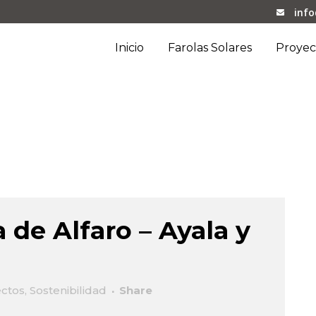
inf
Inicio
Farolas Solares
Proyec
a de Alfaro – Ayala y
ctos
,
Sostenibilidad
Share