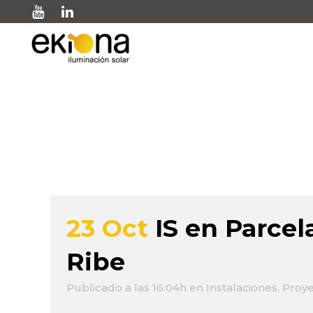
tecnología solar Tag
23 Oct
IS en Parcel
Ribe
Publicado a las 16:04h
en
Instalaciones
,
Proye