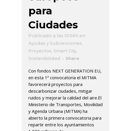
para
Ciudades
Publicado a las 10:56h
en
Ayudas y Subvenciones
,
Proyectos
,
Smart City
,
Sostenibilidad
Share
Con fondos NEXT GENERATION EU,
en esta 1ª convocatoria el MITMA
favorecerá proyectos para
descarbonizar ciudades, mitigar
ruidos y mejorar la calidad del aire.El
Ministerio de Transportes, Movilidad
y Agenda Urbana (MITMA) ha
abierto la primera convocatoria para
repartir entre los ayuntamientos