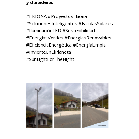
y duradera.
#EKIONA #ProyectosEkiona
#SolucionesInteligentes #FarolasSolares
#IluminaciónLED #Sostenibilidad
#EnergiasVerdes #EnergíasRenovables
#EficienciaEnergética #EnergíaLimpia
#InvierteEnElPlaneta
#SunLightForTheNight