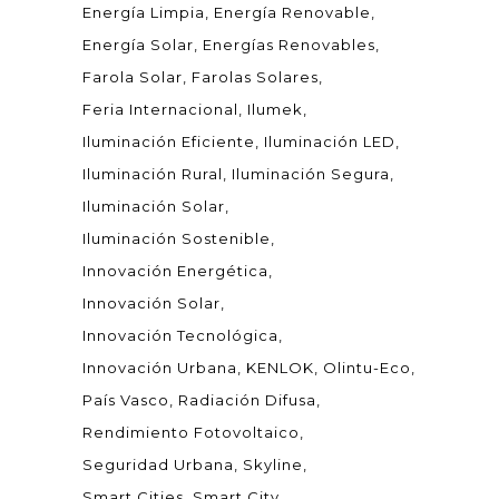
Energía Limpia
Energía Renovable
Energía Solar
Energías Renovables
Farola Solar
Farolas Solares
Feria Internacional
Ilumek
Iluminación Eficiente
Iluminación LED
Iluminación Rural
Iluminación Segura
Iluminación Solar
Iluminación Sostenible
Innovación Energética
Innovación Solar
Innovación Tecnológica
Innovación Urbana
KENLOK
Olintu-Eco
País Vasco
Radiación Difusa
Rendimiento Fotovoltaico
Seguridad Urbana
Skyline
Smart Cities
Smart City