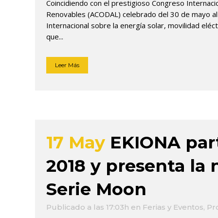
Coincidiendo con el prestigioso Congreso Internac
Renovables (ACODAL) celebrado del 30 de mayo al 1
Internacional sobre la energía solar, movilidad elé
que...
Leer Más
17 May
EKIONA part
2018 y presenta la 
Serie Moon
Publicado a las 17:03h
en
Ferias y Eventos
,
Pr