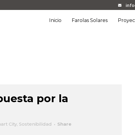
inf
Inicio
Farolas Solares
Proyec
alez Hernandez
uesta por la
art City
,
Sostenibilidad
Share