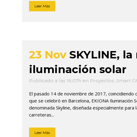
Leer Más
23 Nov
SKYLINE, la
iluminación solar
Publicado a las 16:07h
en
Proyectos
,
Smart Ci
El pasado 14 de noviembre de 2017, coincidiendo 
que se celebró en Barcelona, EKIONA Iluminación So
denominada Skyline, diseñada especialmente para la
carreteras...
Leer Más