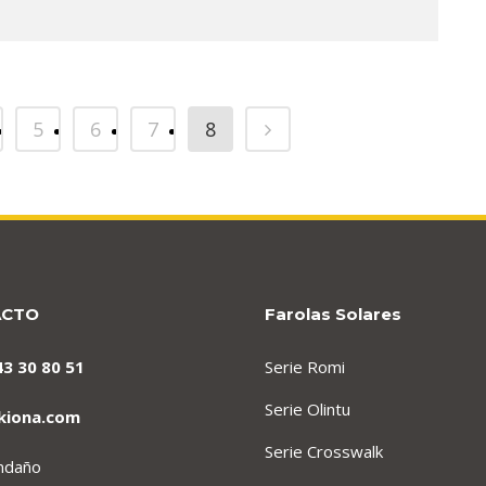
5
6
7
8
ACTO
Farolas Solares
43 30 80 51
Serie Romi
Serie Olintu
kiona.com
Serie Crosswalk
endaño