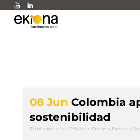
Author: Marcos Gonz
08 Jun
Colombia ap
sostenibilidad
Publicado a las 12:54h
en
Ferias y Eventos
,
Sm