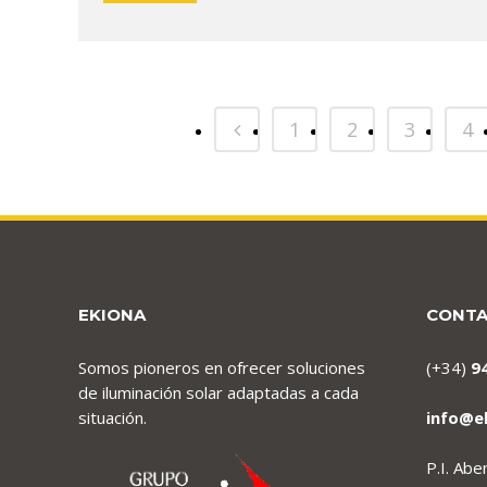
1
2
3
4
EKIONA
CONT
Somos pioneros en ofrecer soluciones
(+34)
9
de iluminación solar adaptadas a cada
situación.
info@e
P.I. Ab